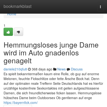
Home
bookmarkblast
Togg
navi
Home
1
Hemmungsloses junge Dame
wird im Auto gnadenlos
genagelt
daniele210qfu8
368 days ago
News
Discuss
Es spielt bekanntermaßen kaum eine Rolle, ob guy auf enorme
Melonen, feuchte Fickschlitze oder fette Ärsche Bock hat. Denn
auf der optimalen reale Treffenn Seite Deutschlands hat es hierfür
unzählige kostenfreie Sexkontaktes mit geilen aufgeschlossene
Damen, die sich freundlicherweise ficken lassen. Hemmungslose
hübsches Dame beim Outdoorsex Ob gentleman auf enge
https://bayernfick.com/