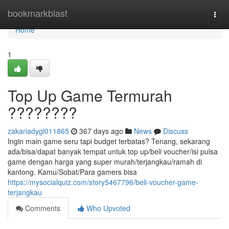
Home
bookmarkblast
Togg
navi
Home
1
Top Up Game Termurah
????????
zakariadygl011865
367 days ago
News
Discuss
Ingin main game seru tapi budget terbatas? Tenang, sekarang
ada/bisa/dapat banyak tempat untuk top up/beli voucher/isi pulsa
game dengan harga yang super murah/terjangkau/ramah di
kantong. Kamu/Sobat/Para gamers bisa
https://mysocialquiz.com/story5467796/beli-voucher-game-
terjangkau
Comments
Who Upvoted