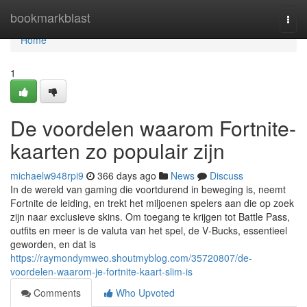
Home
bookmarkblast
Togg
navi
Home
1
De voordelen waarom Fortnite-
kaarten zo populair zijn
michaelw948rpi9
366 days ago
News
Discuss
In de wereld van gaming die voortdurend in beweging is, neemt
Fortnite de leiding, en trekt het miljoenen spelers aan die op zoek
zijn naar exclusieve skins. Om toegang te krijgen tot Battle Pass,
outfits en meer is de valuta van het spel, de V‑Bucks, essentieel
geworden, en dat is
https://raymondymweo.shoutmyblog.com/35720807/de-
voordelen-waarom-je-fortnite-kaart-slim-is
Comments
Who Upvoted