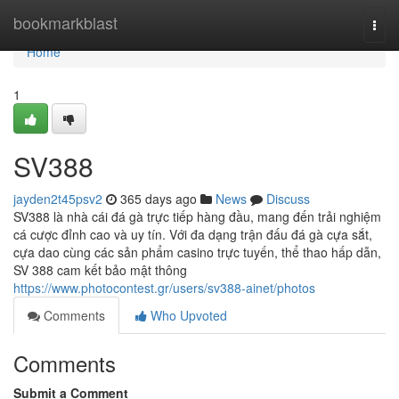
Home
bookmarkblast
Togg
navi
Home
1
SV388
jayden2t45psv2
365 days ago
News
Discuss
SV388 là nhà cái đá gà trực tiếp hàng đầu, mang đến trải nghiệm
cá cược đỉnh cao và uy tín. Với đa dạng trận đấu đá gà cựa sắt,
cựa dao cùng các sản phẩm casino trực tuyến, thể thao hấp dẫn,
SV 388 cam kết bảo mật thông
https://www.photocontest.gr/users/sv388-ainet/photos
Comments
Who Upvoted
Comments
Submit a Comment