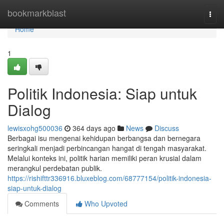
Home
bookmarkblast
Togg
navi
Home
1
Politik Indonesia: Siap untuk
Dialog
lewisxohg500036
364 days ago
News
Discuss
Berbagai isu mengenai kehidupan berbangsa dan bernegara
seringkali menjadi perbincangan hangat di tengah masyarakat.
Melalui konteks ini, politik harian memiliki peran krusial dalam
merangkul perdebatan publik.
https://rishifttr336916.bluxeblog.com/68777154/politik-indonesia-
siap-untuk-dialog
Comments
Who Upvoted