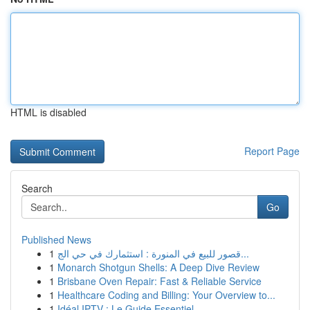
HTML is disabled
Report Page
Search
Go
Published News
1
قصور للبيع في المنورة : استثمارك في حي الج...
1
Monarch Shotgun Shells: A Deep Dive Review
1
Brisbane Oven Repair: Fast & Reliable Service
1
Healthcare Coding and Billing: Your Overview to...
1
Idéal IPTV : Le Guide Essentiel