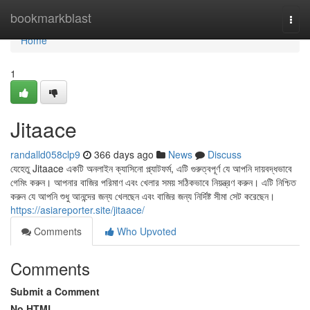
Home
bookmarkblast
Togg
navi
Home
1
Jitaace
randalld058clp9
366 days ago
News
Discuss
যেহেতু Jitaace একটি অনলাইন ক্যাসিনো প্ল্যাটফর্ম, এটি গুরুত্বপূর্ণ যে আপনি দায়বদ্ধভাবে
গেমিং করুন। আপনার বাজির পরিমাণ এবং খেলার সময় সঠিকভাবে নিয়ন্ত্রণ করুন। এটি নিশ্চিত
করুন যে আপনি শুধু আনন্দের জন্য খেলছেন এবং বাজির জন্য নির্দিষ্ট সীমা সেট করেছেন।
https://asiareporter.site/jitaace/
Comments
Who Upvoted
Comments
Submit a Comment
No HTML