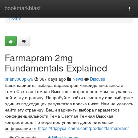
Home
bookmarkblast
Togg
navi
Home
1
Farmapram 2mg
Fundamentals Explained
briany060pky6
367 days ago
News
Discuss
Ваши варианты выбора параметров конфиденциальности
Тема Светлая Темная Высокая контрастность Нам не удалось
найти эту страницу. Попробуйте войти в систему или выберите
один из подходящих результатов поиска ниже: Нам не удалось
найти эту страницу. Ваши варианты выбора параметров
конфиденциальности Тема Светлая Темная Высокая
контрастность По мере поступления дополнительной
информации от
https://trippycalichem.com/product/farmapram/
Comments
Who Upvoted