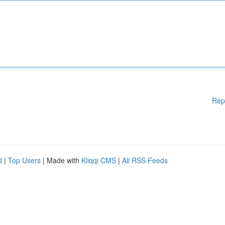
Rep
d
|
Top Users
| Made with
Kliqqi CMS
|
All RSS Feeds