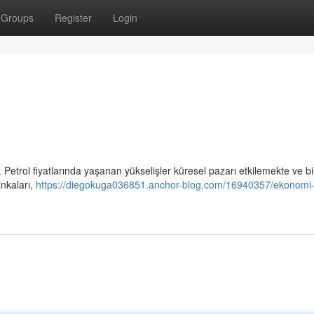
Groups
Register
Login
 Petrol fiyatlarında yaşanan yükselişler küresel pazarı etkilemekte ve b
nkaları,
https://diegokuga036851.anchor-blog.com/16940357/ekonomi