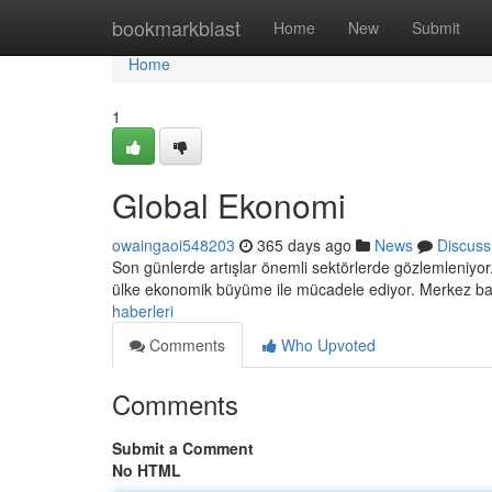
Home
bookmarkblast
Home
New
Submit
Home
1
Global Ekonomi
owaingaoi548203
365 days ago
News
Discuss
Son günlerde artışlar önemli sektörlerde gözlemleniyor.
ülke ekonomik büyüme ile mücadele ediyor. Merkez ba
haberleri
Comments
Who Upvoted
Comments
Submit a Comment
No HTML