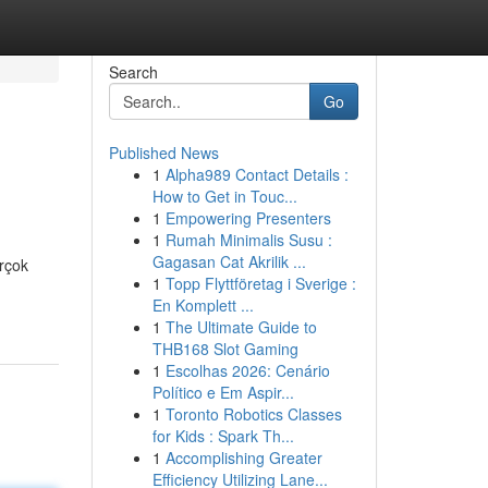
Search
Go
Published News
1
Alpha989 Contact Details :
How to Get in Touc...
1
Empowering Presenters
1
Rumah Minimalis Susu :
Gagasan Cat Akrilik ...
irçok
1
Topp Flyttföretag i Sverige :
-
En Komplett ...
1
The Ultimate Guide to
THB168 Slot Gaming
1
Escolhas 2026: Cenário
Político e Em Aspir...
1
Toronto Robotics Classes
for Kids : Spark Th...
1
Accomplishing Greater
Efficiency Utilizing Lane...