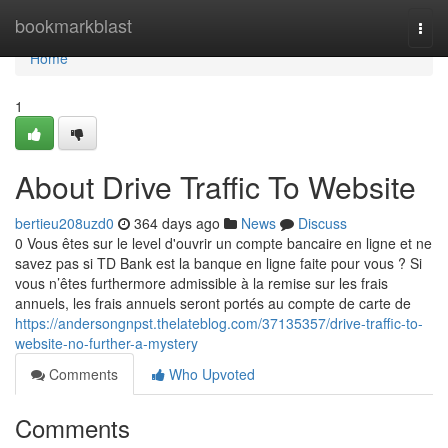
Home
bookmarkblast
Togg
navi
Home
1
About Drive Traffic To Website
bertieu208uzd0
364 days ago
News
Discuss
0 Vous êtes sur le level d'ouvrir un compte bancaire en ligne et ne
savez pas si TD Bank est la banque en ligne faite pour vous ? Si
vous n’êtes furthermore admissible à la remise sur les frais
annuels, les frais annuels seront portés au compte de carte de
https://andersongnpst.thelateblog.com/37135357/drive-traffic-to-
website-no-further-a-mystery
Comments
Who Upvoted
Comments