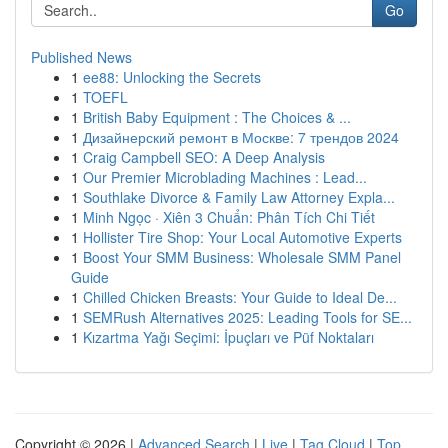
Go
Published News
1
ee88: Unlocking the Secrets
1
TOEFL
1
British Baby Equipment : The Choices & ...
1
Дизайнерский ремонт в Москве: 7 трендов 2024
1
Craig Campbell SEO: A Deep Analysis
1
Our Premier Microblading Machines : Lead...
1
Southlake Divorce & Family Law Attorney Expla...
1
Minh Ngọc · Xiên 3 Chuẩn: Phân Tích Chi Tiết
1
Hollister Tire Shop: Your Local Automotive Experts
1
Boost Your SMM Business: Wholesale SMM Panel
Guide
1
Chilled Chicken Breasts: Your Guide to Ideal De...
1
SEMRush Alternatives 2025: Leading Tools for SE...
1
Kızartma Yağı Seçimi: İpuçları ve Püf Noktaları
Copyright © 2026 |
Advanced Search
|
Live
|
Tag Cloud
|
Top