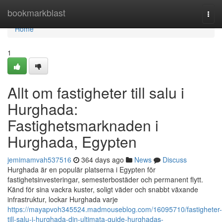
Home
bookmarkblast
Togg
navi
Home
1
Allt om fastigheter till salu i
Hurghada:
Fastighetsmarknaden i
Hurghada, Egypten
jemimamvah537516
364 days ago
News
Discuss
Hurghada är en populär platserna i Egypten för
fastighetsinvesteringar, semesterbostäder och permanent flytt.
Känd för sina vackra kuster, soligt väder och snabbt växande
infrastruktur, lockar Hurghada varje
https://mayapvoh345524.madmouseblog.com/16095710/fastigheter-
till-salu-i-hurghada-din-ultimata-guide-hurghadas-