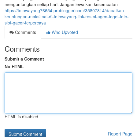
menguntungkan setiap hari. Jangan lewatkan kesempatan
https://totowayang76654.prublogger.com/35807814/dapatkan-
keuntungan-maksimal-di-totowayang-link-resmi-agen-togel-toto-
slot-gacor-terpercaya
Comments
Who Upvoted
Comments
Submit a Comment
No HTML
HTML is disabled
Report Page