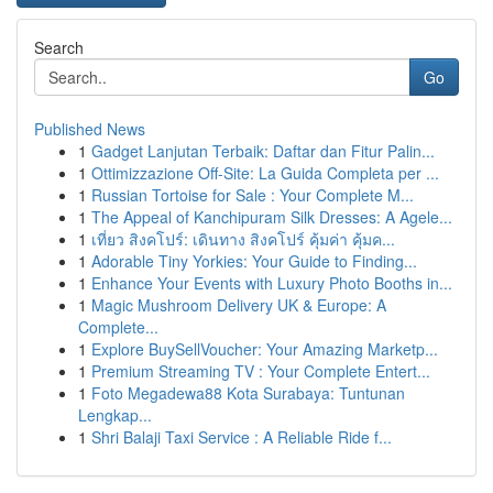
Search
Go
Published News
1
Gadget Lanjutan Terbaik: Daftar dan Fitur Palin...
1
Ottimizzazione Off-Site: La Guida Completa per ...
1
Russian Tortoise for Sale : Your Complete M...
1
The Appeal of Kanchipuram Silk Dresses: A Agele...
1
เที่ยว สิงคโปร์: เดินทาง สิงคโปร์ คุ้มค่า คุ้มค...
1
Adorable Tiny Yorkies: Your Guide to Finding...
1
Enhance Your Events with Luxury Photo Booths in...
1
Magic Mushroom Delivery UK & Europe: A
Complete...
1
Explore BuySellVoucher: Your Amazing Marketp...
1
Premium Streaming TV : Your Complete Entert...
1
Foto Megadewa88 Kota Surabaya: Tuntunan
Lengkap...
1
Shri Balaji Taxi Service : A Reliable Ride f...