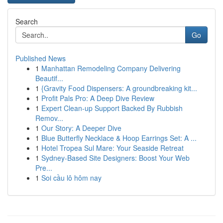
Search
Go
Published News
1
Manhattan Remodeling Company Delivering
Beautif...
1
{Gravity Food Dispensers: A groundbreaking kit...
1
Profit Pals Pro: A Deep Dive Review
1
Expert Clean-up Support Backed By Rubbish
Remov...
1
Our Story: A Deeper Dive
1
Blue Butterfly Necklace & Hoop Earrings Set: A ...
1
Hotel Tropea Sul Mare: Your Seaside Retreat
1
Sydney-Based Site Designers: Boost Your Web
Pre...
1
Soi cầu lô hôm nay