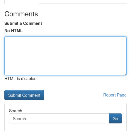
Comments
Submit a Comment
No HTML
HTML is disabled
Report Page
Search
Go