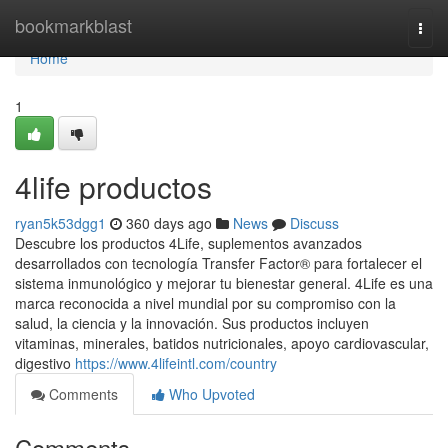
Home
bookmarkblast
Togg
navi
Home
1
4life productos
ryan5k53dgg1
360 days ago
News
Discuss
Descubre los productos 4Life, suplementos avanzados
desarrollados con tecnología Transfer Factor® para fortalecer el
sistema inmunológico y mejorar tu bienestar general. 4Life es una
marca reconocida a nivel mundial por su compromiso con la
salud, la ciencia y la innovación. Sus productos incluyen
vitaminas, minerales, batidos nutricionales, apoyo cardiovascular,
digestivo
https://www.4lifeintl.com/country
Comments
Who Upvoted
Comments