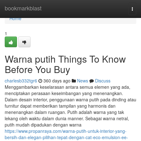
Home
bookmarkblast
Togg
navi
Home
1
Warna putih Things To Know
Before You Buy
charlesb332tgr6
360 days ago
News
Discuss
Menggambarkan keselarasan antara semua elemen yang ada,
menciptakan perasaan keseimbangan yang menenangkan.
Dalam desain interior, penggunaan warna putih pada dinding atau
furnitur dapat memberikan tampilan yang harmonis dan
menenangkan dalam ruangan. Putih adalah warna yang tak
lekang oleh waktu dalam dunia manner. Sebagai warna netral,
putih mudah dipadukan dengan warna
https://www.propanraya.com/warna-putih-untuk-interior-yang-
bersih-dan-elegan-pilihan-tepat-dengan-cat-eco-emulsion-ee-