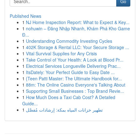
Go
Published News
1
NJ Home Inspection Report: What to Expect & Key...
1
nohuwin – Đăng Nhập Nhanh, Khám Phá Kho Game
Đ...
1
Understanding Commodity Investing Cycles
1
402K Storage & Rental LLC: Your Secure Storage ...
1
Vital Survival Supplies for Any Crisis
1
Take Control of Your Health: A Look at Blood Pr...
1
Electrical Services Longueville Delivering Prac...
1
ItsDately: Your Perfect Guide to Easy Date ...
1
{Teen Patti Master: The Ultimate Handbook for...
1
88m: The Online Casino Everyone's Talking About
1
Supporting Small Businesses : Top Brand Revie...
1
How Much Does a Taxi Cab Cost? A Detailed
Guide...
1
تطهير خزانات المياه بمكة: إرشادات مُفصَّل