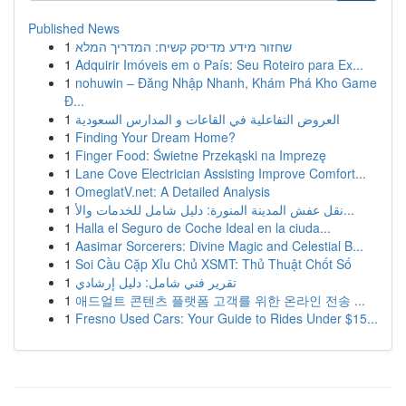
Published News
1
שחזור מידע מדיסק קשיח: המדריך המלא
1
Adquirir Imóveis em o País: Seu Roteiro para Ex...
1
nohuwin – Đăng Nhập Nhanh, Khám Phá Kho Game
Đ...
1
العروض التفاعلية في القاعات و المدارس السعودية
1
Finding Your Dream Home?
1
Finger Food: Świetne Przekąski na Imprezę
1
Lane Cove Electrician Assisting Improve Comfort...
1
OmeglatV.net: A Detailed Analysis
1
نقل عفش المدينة المنورة: دليل شامل للخدمات والأ...
1
Halla el Seguro de Coche Ideal en la ciuda...
1
Aasimar Sorcerers: Divine Magic and Celestial B...
1
Soi Cầu Cặp Xỉu Chủ XSMT: Thủ Thuật Chốt Số
1
تقرير فني شامل: دليل إرشادي
1
애드얼트 콘텐츠 플랫폼 고객를 위한 온라인 전송 ...
1
Fresno Used Cars: Your Guide to Rides Under $15...