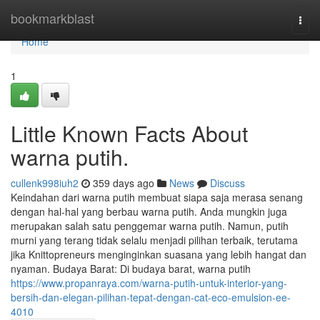
Home
bookmarkblast
Togg
navi
Home
1
Little Known Facts About
warna putih.
cullenk998iuh2
359 days ago
News
Discuss
Keindahan dari warna putih membuat siapa saja merasa senang
dengan hal-hal yang berbau warna putih. Anda mungkin juga
merupakan salah satu penggemar warna putih. Namun, putih
murni yang terang tidak selalu menjadi pilihan terbaik, terutama
jika Knittopreneurs menginginkan suasana yang lebih hangat dan
nyaman. Budaya Barat: Di budaya barat, warna putih
https://www.propanraya.com/warna-putih-untuk-interior-yang-
bersih-dan-elegan-pilihan-tepat-dengan-cat-eco-emulsion-ee-
4010