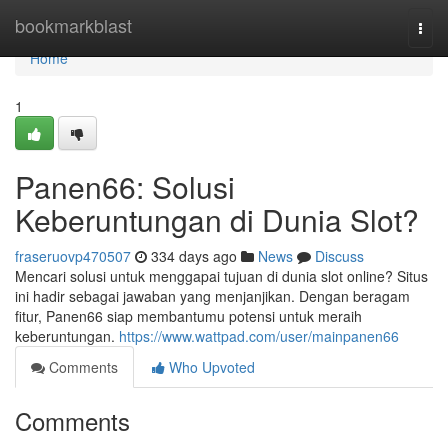
Home
bookmarkblast
Togg
navi
Home
1
Panen66: Solusi
Keberuntungan di Dunia Slot?
fraseruovp470507
334 days ago
News
Discuss
Mencari solusi untuk menggapai tujuan di dunia slot online? Situs
ini hadir sebagai jawaban yang menjanjikan. Dengan beragam
fitur, Panen66 siap membantumu potensi untuk meraih
keberuntungan.
https://www.wattpad.com/user/mainpanen66
Comments
Who Upvoted
Comments