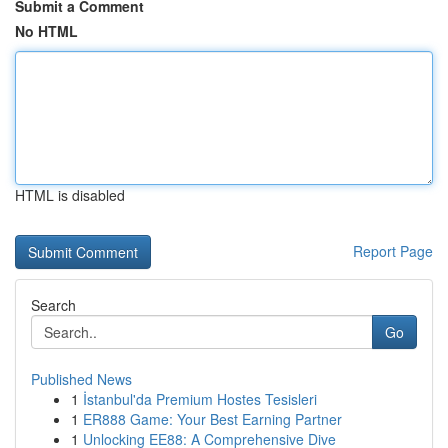
Submit a Comment
No HTML
HTML is disabled
Report Page
Search
Go
Published News
1
İstanbul'da Premium Hostes Tesisleri
1
ER888 Game: Your Best Earning Partner
1
Unlocking EE88: A Comprehensive Dive