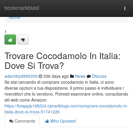
Home
bookmarkblast
Togg
navi
Home
1
Trovare Cocodamolo In Italia:
Dove Si Trova?
adamtbyd956359
336 days ago
News
Discuss
Se stai cercando di comprare cocodamolo in Italia, ci sono
diverse opzioni a tua disposizione. Il primo passo è individuare i
rivenditori che lo vendono. Potresti esaminare online, consultando
siti web come Amazon
https://liviappjs188224.canariblogs.com/comprare-cocodamolo-in-
italia-dove-si-trova-51741226
Comments
Who Upvoted