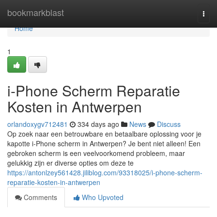
Home
bookmarkblast
Togg
navi
Home
1
i-Phone Scherm Reparatie
Kosten in Antwerpen
orlandoxygv712481
334 days ago
News
Discuss
Op zoek naar een betrouwbare en betaalbare oplossing voor je
kapotte i-Phone scherm in Antwerpen? Je bent niet alleen! Een
gebroken scherm is een veelvoorkomend probleem, maar
gelukkig zijn er diverse opties om deze te
https://antonlzey561428.jiliblog.com/93318025/i-phone-scherm-
reparatie-kosten-in-antwerpen
Comments
Who Upvoted