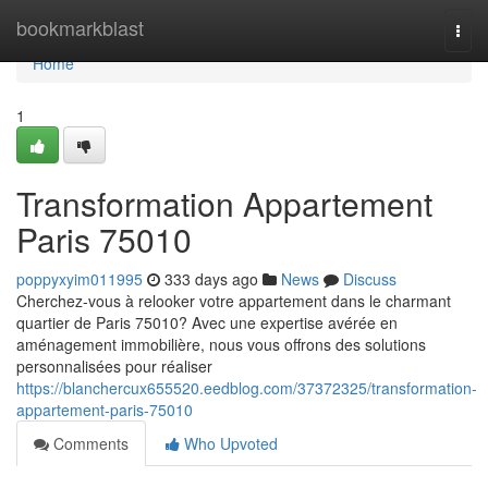
Home
bookmarkblast
Togg
navi
Home
1
Transformation Appartement
Paris 75010
poppyxyim011995
333 days ago
News
Discuss
Cherchez-vous à relooker votre appartement dans le charmant
quartier de Paris 75010? Avec une expertise avérée en
aménagement immobilière, nous vous offrons des solutions
personnalisées pour réaliser
https://blanchercux655520.eedblog.com/37372325/transformation-
appartement-paris-75010
Comments
Who Upvoted