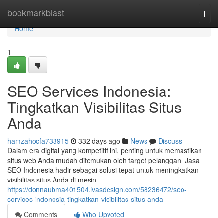
Home
bookmarkblast
Togg
navi
Home
1
SEO Services Indonesia:
Tingkatkan Visibilitas Situs
Anda
hamzahocfa733915
332 days ago
News
Discuss
Dalam era digital yang kompetitif ini, penting untuk memastikan
situs web Anda mudah ditemukan oleh target pelanggan. Jasa
SEO Indonesia hadir sebagai solusi tepat untuk meningkatkan
visibilitas situs Anda di mesin
https://donnaubma401504.ivasdesign.com/58236472/seo-
services-indonesia-tingkatkan-visibilitas-situs-anda
Comments
Who Upvoted