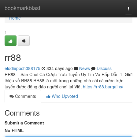
Home
bookmarkblast
Togg
navi
Home
1
rr88
elodiepbch088175
334 days ago
News
Discuss
RR88 – Sân Chơi Cá Cược Trực Tuyến Uy Tín Và Hấp Dẫn 1. Giới
thiệu về RR88 RR88 là một trong những nhà cái cá cược trực
tuyến được đông đảo người chơi tại Việt
https://rr88.bargains/
Comments
Who Upvoted
Comments
Submit a Comment
No HTML