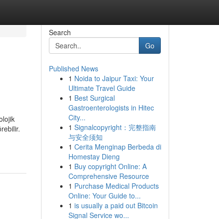
Search
Go
Published News
1
Noida to Jaipur Taxi: Your
Ultimate Travel Guide
1
Best Surgical
Gastroenterologists in Hitec
City...
lojik
1
Signalcopyright：完整指南
ebilir.
与安全须知
1
Cerita Menginap Berbeda di
Homestay Dieng
1
Buy copyright Online: A
Comprehensive Resource
1
Purchase Medical Products
Online: Your Guide to...
1
is usually a paid out Bitcoin
Signal Service wo...