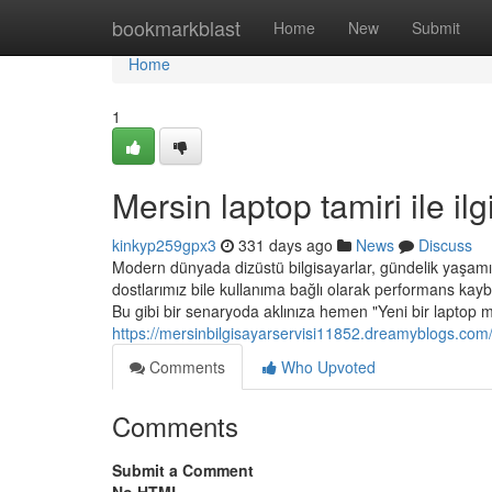
Home
bookmarkblast
Home
New
Submit
Home
1
Mersin laptop tamiri ile il
kinkyp259gpx3
331 days ago
News
Discuss
Modern dünyada dizüstü bilgisayarlar, gündelik yaşamım
dostlarımız bile kullanıma bağlı olarak performans kayb
Bu gibi bir senaryoda aklınıza hemen "Yeni bir laptop mu
https://mersinbilgisayarservisi11852.dreamyblogs.com
Comments
Who Upvoted
Comments
Submit a Comment