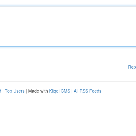
Rep
d
|
Top Users
| Made with
Kliqqi CMS
|
All RSS Feeds