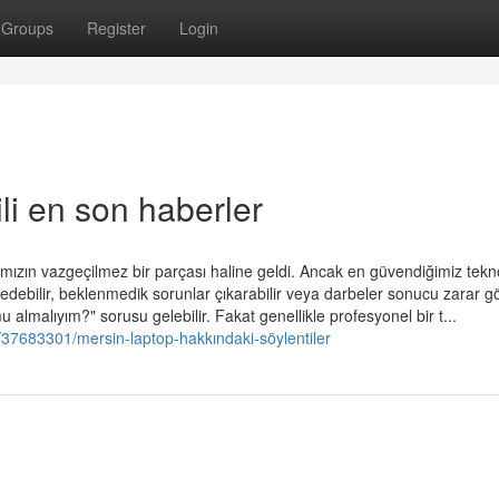
Groups
Register
Login
gili en son haberler
ızın vazgeçilmez bir parçası haline geldi. Ancak en güvendiğimiz tekno
edebilir, beklenmedik sorunlar çıkarabilir veya darbeler sonucu zarar gör
 almalıyım?" sorusu gelebilir. Fakat genellikle profesyonel bir t...
/37683301/mersin-laptop-hakkındaki-söylentiler