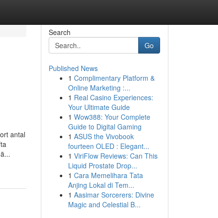
Search
Go
Published News
1
Complimentary Platform &
Online Marketing :...
1
Real Casino Experiences:
Your Ultimate Guide
1
Wow388: Your Complete
Guide to Digital Gaming
ort antal
1
ASUS the Vivobook
ta
fourteen OLED : Elegant...
ä...
1
ViriFlow Reviews: Can This
Liquid Prostate Drop...
1
Cara Memelihara Tata
Anjing Lokal di Tem...
1
Aasimar Sorcerers: Divine
Magic and Celestial B...