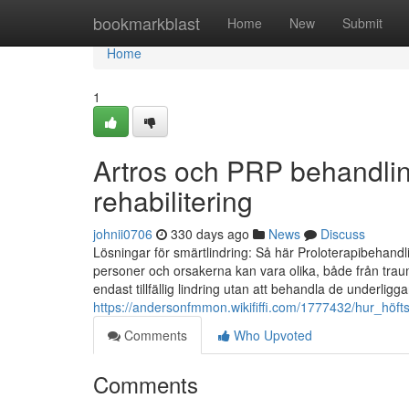
Home
bookmarkblast
Home
New
Submit
Home
1
Artros och PRP behandlin
rehabilitering
johnii0706
330 days ago
News
Discuss
Lösningar för smärtlindring: Så här Proloterapibehand
personer och orsakerna kan vara olika, både från trau
endast tillfällig lindring utan att behandla de underlig
https://andersonfmmon.wikififfi.com/1777432/hur_h
Comments
Who Upvoted
Comments