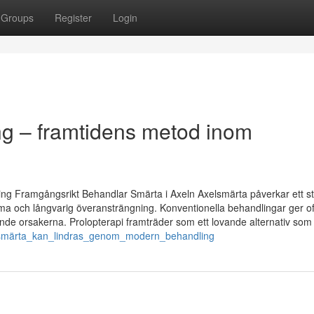
Groups
Register
Login
g – framtidens metod inom
ling Framgångsrikt Behandlar Smärta i Axeln Axelsmärta påverkar ett st
ma och långvarig överansträngning. Konventionella behandlingar ger of
gande orsakerna. Prolopterapi framträder som ett lovande alternativ som 
öftsmärta_kan_lindras_genom_modern_behandling