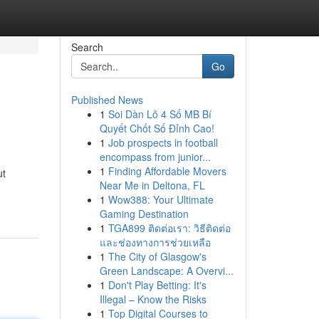
Search
Go
Published News
1
Soi Dàn Lô 4 Số MB Bí
Quyết Chốt Số Đỉnh Cao!
1
Job prospects in football
encompass from junior...
1
Finding Affordable Movers
ut
Near Me in Deltona, FL
1
Wow388: Your Ultimate
Gaming Destination
1
TGA899 ติดต่อเรา: วิธีติดต่อ
และช่องทางการช่วยเหลือ
1
The City of Glasgow's
Green Landscape: A Overvi...
1
Don't Play Betting: It's
Illegal – Know the Risks
1
Top Digital Courses to