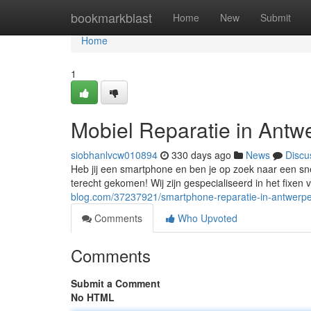
Home
bookmarkblast
Home
New
Submit
Home
1
Mobiel Reparatie in Antw
siobhanlvcw010894
330 days ago
News
Discu
Heb jij een smartphone en ben je op zoek naar een sne
terecht gekomen! Wij zijn gespecialiseerd in het fixen
blog.com/37237921/smartphone-reparatie-in-antwerp
Comments
Who Upvoted
Comments
Submit a Comment
No HTML