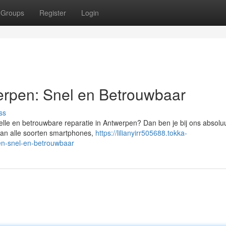
Groups
Register
Login
erpen: Snel en Betrouwbaar
ss
lle en betrouwbare reparatie in Antwerpen? Dan ben je bij ons absolu
 van alle soorten smartphones,
https://lilianyirr505688.tokka-
en-snel-en-betrouwbaar