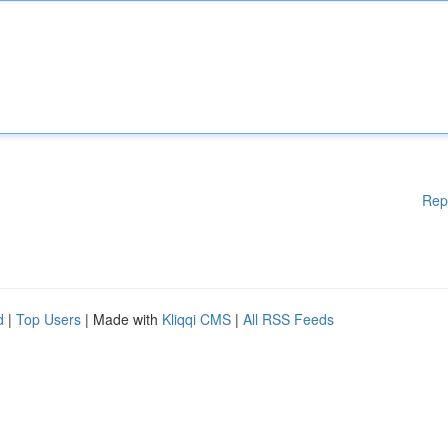
Rep
d
|
Top Users
| Made with
Kliqqi CMS
|
All RSS Feeds