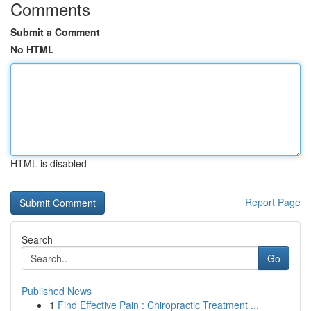
Comments
Submit a Comment
No HTML
HTML is disabled
Report Page
Search
Go
Published News
1
Find Effective Pain : Chiropractic Treatment ...