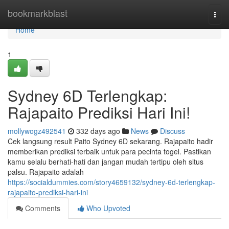
Home
bookmarkblast
Togg
navi
Home
1
Sydney 6D Terlengkap:
Rajapaito Prediksi Hari Ini!
mollywogz492541
332 days ago
News
Discuss
Cek langsung result Paito Sydney 6D sekarang. Rajapaito hadir
memberikan prediksi terbaik untuk para pecinta togel. Pastikan
kamu selalu berhati-hati dan jangan mudah tertipu oleh situs
palsu. Rajapaito adalah
https://socialdummies.com/story4659132/sydney-6d-terlengkap-
rajapaito-prediksi-hari-ini
Comments
Who Upvoted