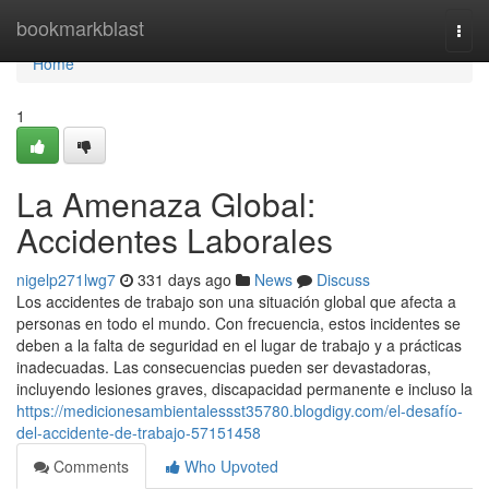
Home
bookmarkblast
Togg
navi
Home
1
La Amenaza Global:
Accidentes Laborales
nigelp271lwg7
331 days ago
News
Discuss
Los accidentes de trabajo son una situación global que afecta a
personas en todo el mundo. Con frecuencia, estos incidentes se
deben a la falta de seguridad en el lugar de trabajo y a prácticas
inadecuadas. Las consecuencias pueden ser devastadoras,
incluyendo lesiones graves, discapacidad permanente e incluso la
https://medicionesambientalessst35780.blogdigy.com/el-desafío-
del-accidente-de-trabajo-57151458
Comments
Who Upvoted