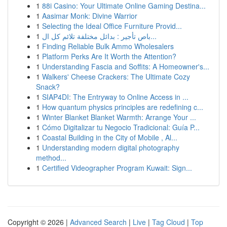
1
88i Casino: Your Ultimate Online Gaming Destina...
1
Aasimar Monk: Divine Warrior
1
Selecting the Ideal Office Furniture Provid...
1
باص تأجير : بدائل مختلفة تلائم كل ال...
1
Finding Reliable Bulk Ammo Wholesalers
1
Platform Perks Are It Worth the Attention?
1
Understanding Fascia and Soffits: A Homeowner's...
1
Walkers' Cheese Crackers: The Ultimate Cozy
Snack?
1
SIAP4DI: The Entryway to Online Access in ...
1
How quantum physics principles are redefining c...
1
Winter Blanket Blanket Warmth: Arrange Your ...
1
Cómo Digitalizar tu Negocio Tradicional: Guía P...
1
Coastal Building in the City of Mobile , Al...
1
Understanding modern digital photography
method...
1
Certified Videographer Program Kuwait: Sign...
Copyright © 2026 |
Advanced Search
|
Live
|
Tag Cloud
|
Top