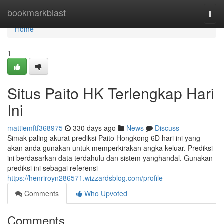
Home
bookmarkblast
Togg
navi
Home
1
Situs Paito HK Terlengkap Hari
Ini
mattiemftf368975
330 days ago
News
Discuss
Simak paling akurat prediksi Paito Hongkong 6D hari ini yang
akan anda gunakan untuk memperkirakan angka keluar. Prediksi
ini berdasarkan data terdahulu dan sistem yanghandal. Gunakan
prediksi ini sebagai referensi
https://henriroyn286571.wizzardsblog.com/profile
Comments
Who Upvoted
Comments