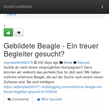
Home
bookmarkblast
Togg
navi
Home
1
Gebildete Beagle - Ein treuer
Begleiter gesucht?
zaynabefkc692379
332 days ago
News
Discuss
Suchst du nach einem vergnüglichen Kompagnion? Dann
könnten wir vielleicht das perfekte Duo für dich sein! Wir haben
mehrere erfahrene Beagle, die auf der Suche nach einem neuen
Zuhause sind. Sie sind intelligent
https://adampise000371.tinyblogging.com/erfahrene-beagle-ein-
treuer-begleiter-gesucht-81023630
Comments
Who Upvoted