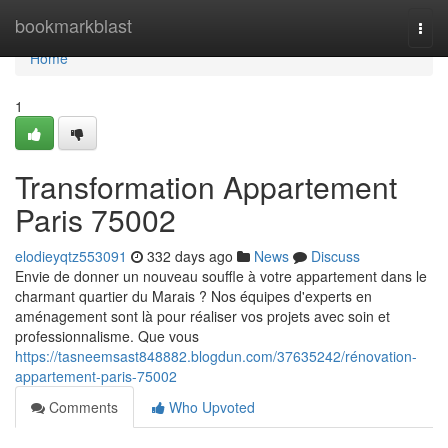
Home
bookmarkblast
Togg
navi
Home
1
Transformation Appartement
Paris 75002
elodieyqtz553091
332 days ago
News
Discuss
Envie de donner un nouveau souffle à votre appartement dans le
charmant quartier du Marais ? Nos équipes d'experts en
aménagement sont là pour réaliser vos projets avec soin et
professionnalisme. Que vous
https://tasneemsast848882.blogdun.com/37635242/rénovation-
appartement-paris-75002
Comments
Who Upvoted