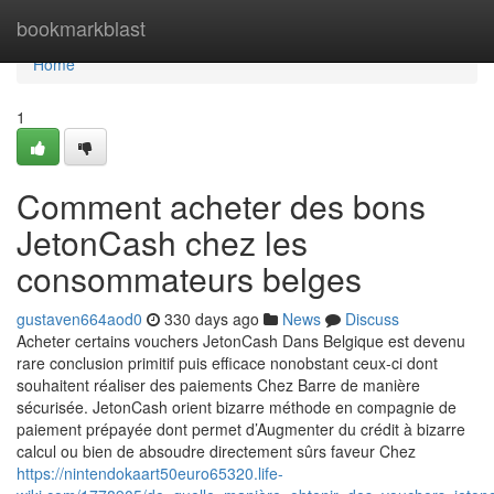
Home
bookmarkblast
Home
1
Comment acheter des bons
JetonCash chez les
consommateurs belges
gustaven664aod0
330 days ago
News
Discuss
Acheter certains vouchers JetonCash Dans Belgique est devenu
rare conclusion primitif puis efficace nonobstant ceux-ci dont
souhaitent réaliser des paiements Chez Barre de manière
sécurisée. JetonCash orient bizarre méthode en compagnie de
paiement prépayée dont permet d’Augmenter du crédit à bizarre
calcul ou bien de absoudre directement sûrs faveur Chez
https://nintendokaart50euro65320.life-