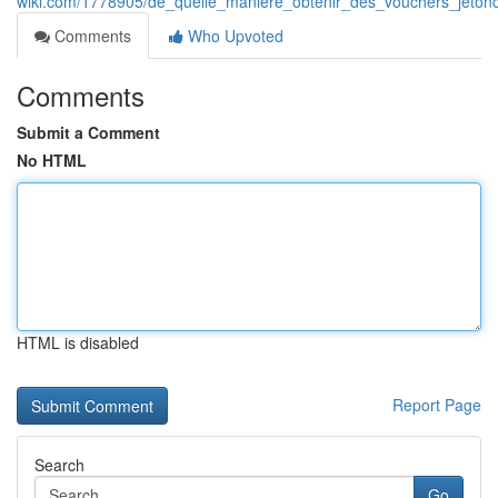
wiki.com/1778905/de_quelle_manière_obtenir_des_vouchers_jeto
Comments
Who Upvoted
Comments
Submit a Comment
No HTML
HTML is disabled
Report Page
Search
Go