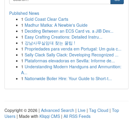
Published News
1
Gold Coast Clear Carts
1
Madhur Matka: A Newbie's Guide
1
Deciding Between an ECS Card vs. a JIB Dev...
1
Easy Crafting Creations: Detailed Instru...
1
강남사무실임대 찾는 꿀팁 !
1
Propriedades para venda em Portugal: Um guia c...
1
Sally Clack Sally Clack: Developing Recognized ...
1
Plataformas elevadoras en Sevilla: Informe de...
1
Understanding Modern Handguns and Ammunition:
A...
1
Nationwide Boiler Hire: Your Guide to Short-t...
Copyright © 2026 |
Advanced Search
|
Live
|
Tag Cloud
|
Top
Users
| Made with
Kliqqi CMS
|
All RSS Feeds