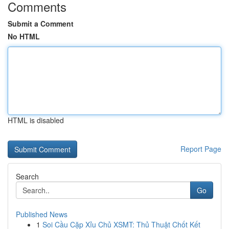
Comments
Submit a Comment
No HTML
HTML is disabled
Report Page
Search
Go
Published News
1
Soi Cầu Cặp Xỉu Chủ XSMT: Thủ Thuật Chốt Kết