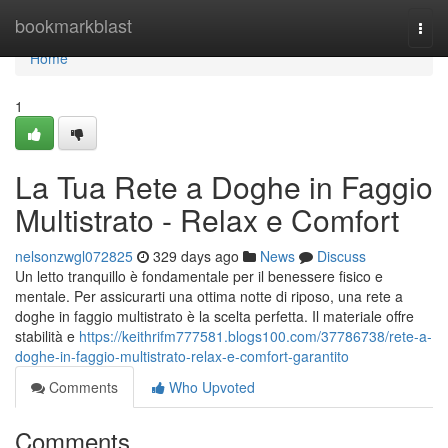
Home
bookmarkblast
Togg
navi
Home
1
La Tua Rete a Doghe in Faggio
Multistrato - Relax e Comfort
nelsonzwgl072825
329 days ago
News
Discuss
Un letto tranquillo è fondamentale per il benessere fisico e
mentale. Per assicurarti una ottima notte di riposo, una rete a
doghe in faggio multistrato è la scelta perfetta. Il materiale offre
stabilità e
https://keithrifm777581.blogs100.com/37786738/rete-a-
doghe-in-faggio-multistrato-relax-e-comfort-garantito
Comments
Who Upvoted
Comments