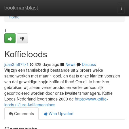
Home
bookmarkblast
Togg
navi
Home
1
Koffieloods
juan3m67lfz1
328 days ago
News
Discuss
Wij zijn een familiebedrijf bestaande uit 2 broers welke
samenwerken met maar 1 doel, en dat is onze klanten voorzien
van dat geweldige kopje koffie of thee! Om dit te bereiken
gebruiken wij alleen verse producten welke persoonlijk
gecontroleerd worden door onze kwaliteitsmanagers. Koffie
Loods Nederland levert sinds 2009 de
https://www.koffie-
loods.nl/jura-koffiemachines
Comments
Who Upvoted
Comments