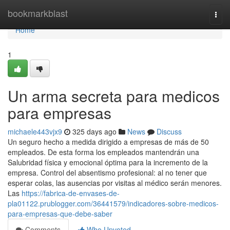
Home
bookmarkblast
Togg
navi
Home
1
Un arma secreta para medicos
para empresas
michaele443vjx9
325 days ago
News
Discuss
Un seguro hecho a medida dirigido a empresas de más de 50
empleados. De esta forma los empleados mantendrán una
Salubridad física y emocional óptima para la incremento de la
empresa. Control del absentismo profesional: al no tener que
esperar colas, las ausencias por visitas al médico serán menores.
Las
https://fabrica-de-envases-de-
pla01122.prublogger.com/36441579/indicadores-sobre-medicos-
para-empresas-que-debe-saber
Comments
Who Upvoted