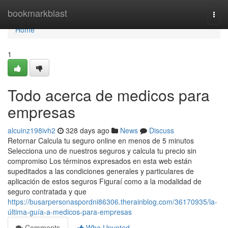
Home
bookmarkblast
Togg
navi
Home
1
Todo acerca de medicos para
empresas
alcuinz198ivh2
328 days ago
News
Discuss
Retornar Calcula tu seguro online en menos de 5 minutos
Selecciona uno de nuestros seguros y calcula tu precio sin
compromiso Los términos expresados en esta web están
supeditados a las condiciones generales y particulares de
aplicación de estos seguros Figuraí como a la modalidad de
seguro contratada y que
https://busarpersonaspordni86306.therainblog.com/36170935/la-
última-guía-a-medicos-para-empresas
Comments
Who Upvoted