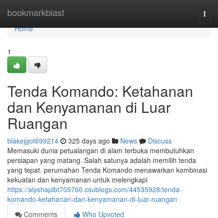
Home
bookmarkblast
Togg
navi
Home
1
Tenda Komando: Ketahanan
dan Kenyamanan di Luar
Ruangan
blakejgot699214
325 days ago
News
Discuss
Memasuki dunia petualangan di alam terbuka membutuhkan
persiapan yang matang. Salah satunya adalah memilih tenda
yang tepat. perumahan Tenda Komando menawarkan kombinasi
kekuatan dan kenyamanan untuk melengkapi
https://alyshaplbt705760.csublogs.com/44535928/tenda-
komando-ketahanan-dan-kenyamanan-di-luar-ruangan
Comments
Who Upvoted