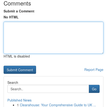
Comments
Submit a Comment
No HTML
HTML is disabled
Report Page
Search
Go
Published News
1
Clearahouse: Your Comprehensive Guide to UK ...