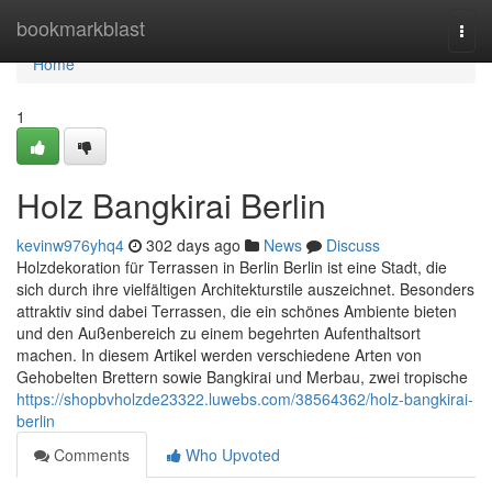
Home
bookmarkblast
Togg
navi
Home
1
Holz Bangkirai Berlin
kevinw976yhq4
302 days ago
News
Discuss
Holzdekoration für Terrassen in Berlin Berlin ist eine Stadt, die
sich durch ihre vielfältigen Architekturstile auszeichnet. Besonders
attraktiv sind dabei Terrassen, die ein schönes Ambiente bieten
und den Außenbereich zu einem begehrten Aufenthaltsort
machen. In diesem Artikel werden verschiedene Arten von
Gehobelten Brettern sowie Bangkirai und Merbau, zwei tropische
https://shopbvholzde23322.luwebs.com/38564362/holz-bangkirai-
berlin
Comments
Who Upvoted