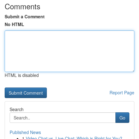
Comments
Submit a Comment
No HTML
HTML is disabled
Report Page
Search
Go
Published News
1
Video Chat vs. Live Chat: Which is Right for You?