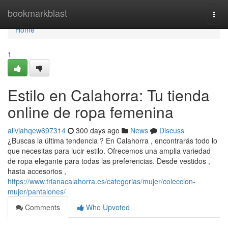
Home
bookmarkblast
Togg
navi
Home
1
Estilo en Calahorra: Tu tienda
online de ropa femenina
aliviahqew697314
300 days ago
News
Discuss
¿Buscas la última tendencia ? En Calahorra , encontrarás todo lo
que necesitas para lucir estilo. Ofrecemos una amplia variedad
de ropa elegante para todas las preferencias. Desde vestidos ,
hasta accesorios ,
https://www.trianacalahorra.es/categorias/mujer/coleccion-
mujer/pantalones/
Comments
Who Upvoted