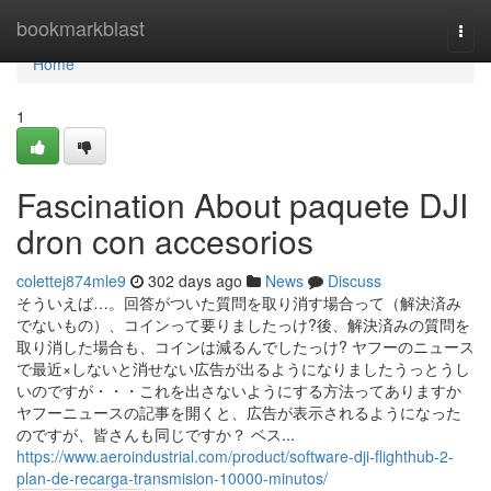
Home
bookmarkblast
Togg
navi
Home
1
Fascination About paquete DJI
dron con accesorios
colettej874mle9
302 days ago
News
Discuss
そういえば…。回答がついた質問を取り消す場合って（解決済み
でないもの）、コインって要りましたっけ?後、解決済みの質問を
取り消した場合も、コインは減るんでしたっけ? ヤフーのニュース
で最近×しないと消せない広告が出るようになりましたうっとうし
いのですが・・・これを出さないようにする方法ってありますか
ヤフーニュースの記事を開くと、広告が表示されるようになった
のですが、皆さんも同じですか？ ベス...
https://www.aeroindustrial.com/product/software-dji-flighthub-2-
plan-de-recarga-transmision-10000-minutos/