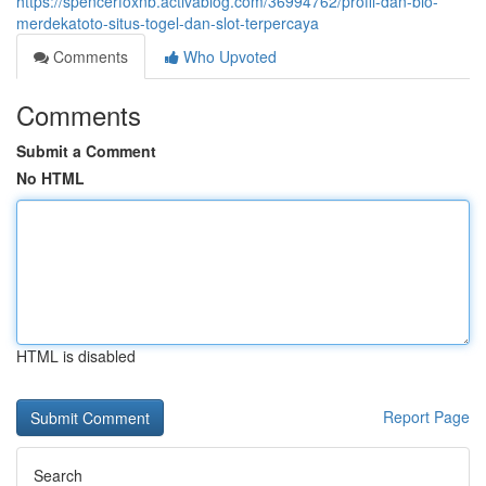
https://spencerfoxnb.activablog.com/36994762/profil-dan-bio-
merdekatoto-situs-togel-dan-slot-terpercaya
Comments
Who Upvoted
Comments
Submit a Comment
No HTML
HTML is disabled
Report Page
Search