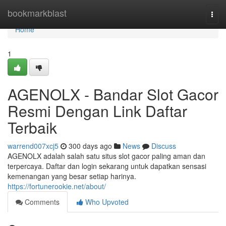
Home
bookmarkblast
Togg
navi
Home
1
AGENOLX - Bandar Slot Gacor
Resmi Dengan Link Daftar
Terbaik
warrend007xcj5
300 days ago
News
Discuss
AGENOLX adalah salah satu situs slot gacor paling aman dan
terpercaya. Daftar dan login sekarang untuk dapatkan sensasi
kemenangan yang besar setiap harinya.
https://fortunerookie.net/about/
Comments
Who Upvoted