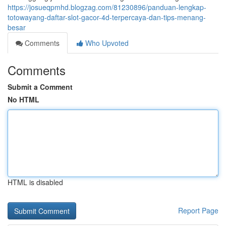
https://josueqpmhd.blogzag.com/81230896/panduan-lengkap-
totowayang-daftar-slot-gacor-4d-terpercaya-dan-tips-menang-
besar
Comments
Who Upvoted
Comments
Submit a Comment
No HTML
HTML is disabled
Report Page