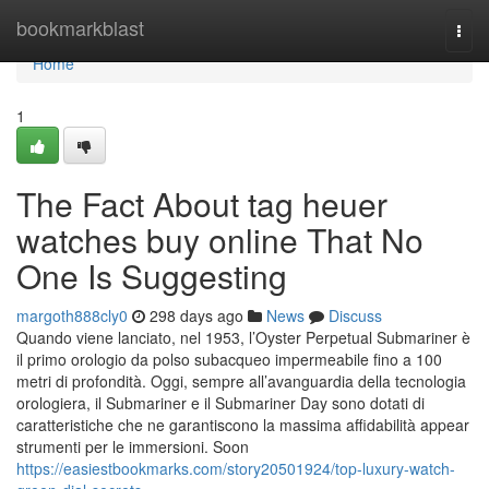
Home
bookmarkblast
Togg
navi
Home
1
The Fact About tag heuer
watches buy online That No
One Is Suggesting
margoth888cly0
298 days ago
News
Discuss
Quando viene lanciato, nel 1953, l’Oyster Perpetual Submariner è
il primo orologio da polso subacqueo impermeabile fino a 100
metri di profondità. Oggi, sempre all’avanguardia della tecnologia
orologiera, il Submariner e il Submariner Day sono dotati di
caratteristiche che ne garantiscono la massima affidabilità appear
strumenti per le immersioni. Soon
https://easiestbookmarks.com/story20501924/top-luxury-watch-