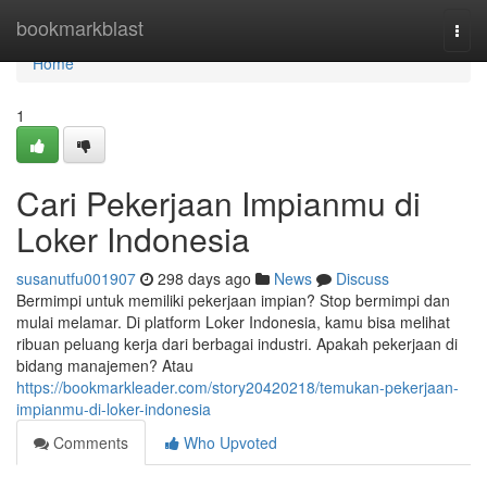
Home
bookmarkblast
Togg
navi
Home
1
Cari Pekerjaan Impianmu di
Loker Indonesia
susanutfu001907
298 days ago
News
Discuss
Bermimpi untuk memiliki pekerjaan impian? Stop bermimpi dan
mulai melamar. Di platform Loker Indonesia, kamu bisa melihat
ribuan peluang kerja dari berbagai industri. Apakah pekerjaan di
bidang manajemen? Atau
https://bookmarkleader.com/story20420218/temukan-pekerjaan-
impianmu-di-loker-indonesia
Comments
Who Upvoted