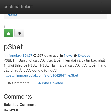
Home
bookmarkblast
Togg
navi
Home
1
p3bet
finnianujqx439127
297 days ago
News
Discuss
P3BET – Sân chơi cá cược trực tuyến hiện đại và uy tín bậc nhất
1. Giới thiệu về P3BET P3BET là nhà cái cá cược trực tuyến hàng
đầu châu Á, được đông đảo người
https://nimmansocial.com/story10428471/p3bet
Comments
Who Upvoted
Comments
Submit a Comment
No HTML