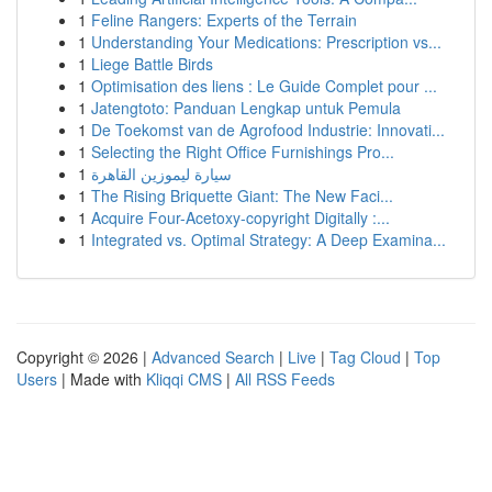
1
Feline Rangers: Experts of the Terrain
1
Understanding Your Medications: Prescription vs...
1
Liege Battle Birds
1
Optimisation des liens : Le Guide Complet pour ...
1
Jatengtoto: Panduan Lengkap untuk Pemula
1
De Toekomst van de Agrofood Industrie: Innovati...
1
Selecting the Right Office Furnishings Pro...
1
سيارة ليموزين القاهرة
1
The Rising Briquette Giant: The New Faci...
1
Acquire Four-Acetoxy-copyright Digitally :...
1
Integrated vs. Optimal Strategy: A Deep Examina...
Copyright © 2026 |
Advanced Search
|
Live
|
Tag Cloud
|
Top
Users
| Made with
Kliqqi CMS
|
All RSS Feeds