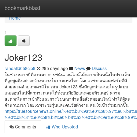
Home
bookmarkblast
Home
1
Joker123
randalld058clp9
295 days ago
News
Discuss
ในช่วงหลายปีที่ผ่านมา การพนันออนไลน์ได้กลายเป็นหนึ่งในประเด็น
ที่ถูกพูดถึงอย่างกว้างขวางในประเทศไทย โดยเฉพาะแพลตฟอร์มที่มี
ลักษณะคล้ายเกมคาสิโน เช่น Joker123 ซึ่งมักถูกนำเสนอในรูปแบบ
เกมออนไลน์ที่สามารถเล่นได้ทั้งบนมือถือและคอมพิวเตอร์ ความ
สะดวกในการเข้าถึงและการโฆษณาผ่านสื่อสังคมออนไลน์ ทำให้ผู้คน
จำนวนมาก โดยเฉพาะวัยรุ่นและคนวัยทำงาน สนใจเข้าร่วมมากขึ้น
https://truesourcenews.online/%e0%b8%9a%e0%b8%97%e0%
%e0%b8%81%e0%b8%b2%e0%b8%a3%e0%b8%9e%e0%b8%99%
Comments
Who Upvoted