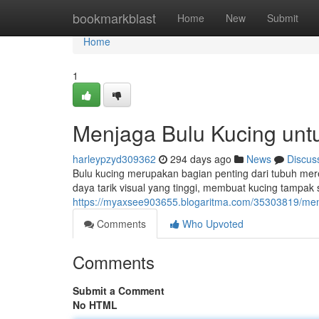
Home
bookmarkblast
Home
New
Submit
Home
1
Menjaga Bulu Kucing unt
harleypzyd309362
294 days ago
News
Discus
Bulu kucing merupakan bagian penting dari tubuh merek
daya tarik visual yang tinggi, membuat kucing tampak 
https://myaxsee903655.blogaritma.com/35303819/men
Comments
Who Upvoted
Comments
Submit a Comment
No HTML