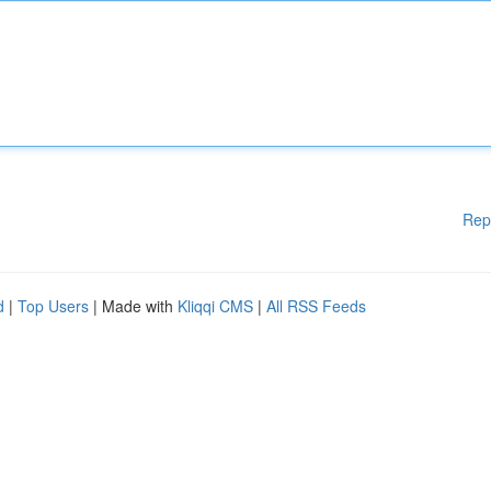
Rep
d
|
Top Users
| Made with
Kliqqi CMS
|
All RSS Feeds