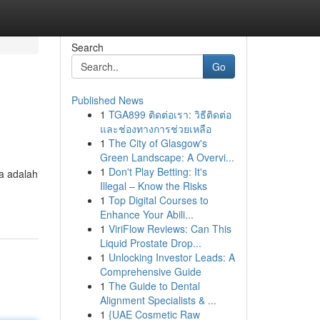
Search
Go
Published News
1
TGA899 ติดต่อเรา: วิธีติดต่อ
และช่องทางการช่วยเหลือ
1
The City of Glasgow's
Green Landscape: A Overvi...
1
Don't Play Betting: It's
ga adalah
Illegal – Know the Risks
1
Top Digital Courses to
Enhance Your Abili...
1
ViriFlow Reviews: Can This
Liquid Prostate Drop...
1
Unlocking Investor Leads: A
Comprehensive Guide
1
The Guide to Dental
Alignment Specialists & ...
1
{UAE Cosmetic Raw