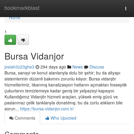
Home
bookmarkblast
Togg
navi
Home
1
Bursa Vidanjor
josiah3z23ghe3
294 days ago
News
Discuss
Bursa, sanayi ve konut alanlarıyla dolu bir şehir; bu da altyapı
sistemlerinin düzenli bakımını zorunlu kılıyor. Bursa vidanjör
hizmetlerimiz, tıkanmış kanalizasyon hatlarını açmaktan fosseptik
çukurlarını temizlemeye kadar geniş bir yelpazeyi kapsıyor.
Kullandığımız Vidanjör hizmeti araçları, yüksek emiş gücü ve
paslanmaz çelik tanklarıyla donatılmış; bu da zorlu atıkların bile
sorun...
https://bursa-vidanjor.com.tr/
Comments
Who Upvoted
Comments